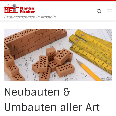
Zum Inhalt springen
Search
Me
Bauunternehmen in Arnstein
Neubauten &
Umbauten aller Art