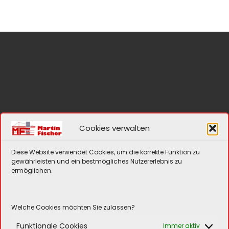
Cookies verwalten
MF-Bau Martin Fischer
Bahnhofstraße 9
Diese Website verwendet Cookies, um die korrekte Funktion zu
97450 Arnstein
gewährleisten und ein bestmögliches Nutzererlebnis zu
ermöglichen.
Tel:
09363 99025
Mail:
mf@mf-bau.de
Welche Cookies möchten Sie zulassen?
Funktionale Cookies
Immer aktiv